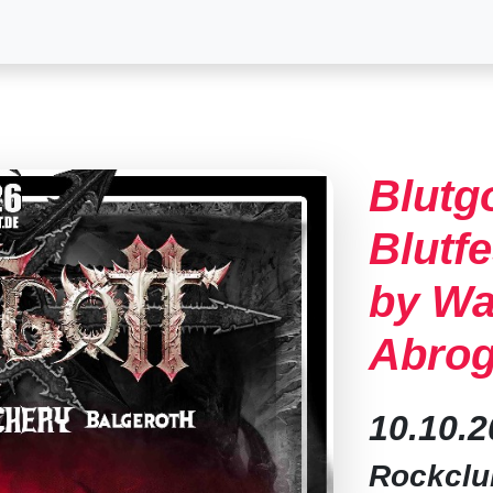
Blutg
Blutfe
by Wa
Abrog
10.10.
Rockclu