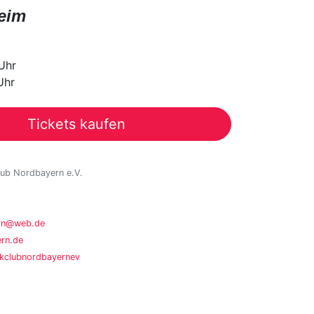
eim
Uhr
Uhr
Tickets kaufen
ub Nordbayern e.V.
ern@web.de
rn.de
kclubnordbayernev