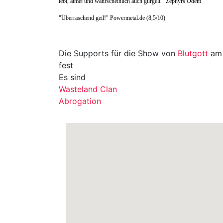
lebt, atmet und wahrscheinlich auch gurgelt." Zephyrs Odem
"Überraschend geil!" Powermetal.de (8,5/10)
Die Supports für die Show von
Blutgott
am 
fest
Es sind
Wasteland Clan
Abrogation