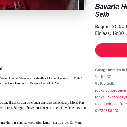
Bavaria H
Selb
Beginn: 20:00 
Einlass: 19:30 
n!
Gastgeber:
Rockcl
Vielitz 37
Metal, Heavy Metal vom aktuellen Album "Legions of Metal"
um Knochenheim" (Release Herbst 2026).
95100 Selb
rockclubnordbay
rockclub-nordbaye
ocker, Hard Rocker oder auch der klassische Heavy Metal-Fan.
facebook.com/roc
ise durchs Blutgott-Universum mitzunehmen, in welchem es ihm
01724658432
um, das nur einer so erschaffen kann – ein Typ, der für Metal