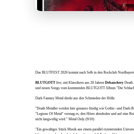
Das BLUTFEST 2026 kommt nach Selb in den Rockclub Nordbayer
BLUTGOTT
live, mit Klassikern aus 20 Jahren
Debauchery
Death 
und neuen Songs vom kommenden BLUTGOTT Album "Die Schlacht 
Dark Fantasy Metal direkt aus den Schmieden der Hölle.
"Death Metaller werden hier genauso fündig wie Gothic- und Dark-R
"Legions Of Metal" vermag es, den Hörer abzuholen und auf eine Re
nicht langweilig wird." Metal Only (9/10)
"Ein gewaltiges Stück Musik aus einem parallel existierenden Univers