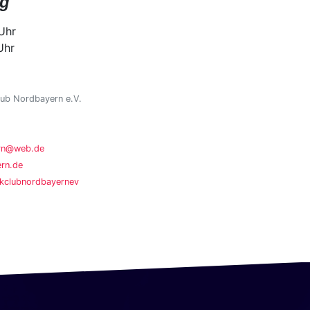
ng
Uhr
Uhr
ub Nordbayern e.V.
ern@web.de
rn.de
kclubnordbayernev