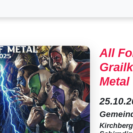
All Fo
Grailk
Metal
25.10.
Gemeind
Kirchberg