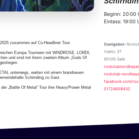
Schirndi
Beginn: 20:00 
Einlass: 19:00 
25 zusammen auf Co-Headliner Tour.
Gastgeber:
Rockcl
Vielitz 37
lgreichen Europa Tourneen mit WINDROSE, LORDI,
und sind mit ihrem zweiten Album „Gods Of
95100 Selb
ngestiegen.
rockclubnordbay
AL unterwegs, warten mit einem brandneuen
rockclub-nordbaye
Gemeindehalle Schirnding zu Gast.
facebook.com/roc
 der „Battle Of Metal“ Tour ihre Heavy/Power Metal
01724658432