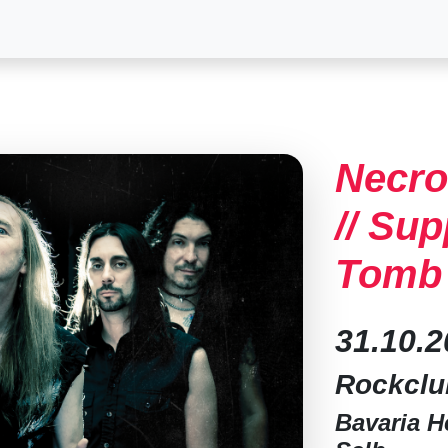
Necro
// Su
Tomb 
31.10.
Rockclu
Bavaria H