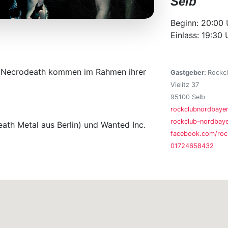
Selb
Beginn: 20:00 
Einlass: 19:30 
n Necrodeath kommen im Rahmen ihrer
Gastgeber:
Rockcl
Vielitz 37
95100 Selb
rockclubnordbay
rockclub-nordbaye
th Metal aus Berlin) und Wanted Inc.
facebook.com/roc
01724658432