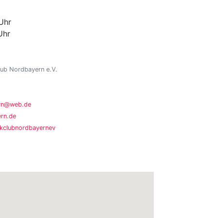
Uhr
Uhr
ub Nordbayern e.V.
ern@web.de
rn.de
kclubnordbayernev