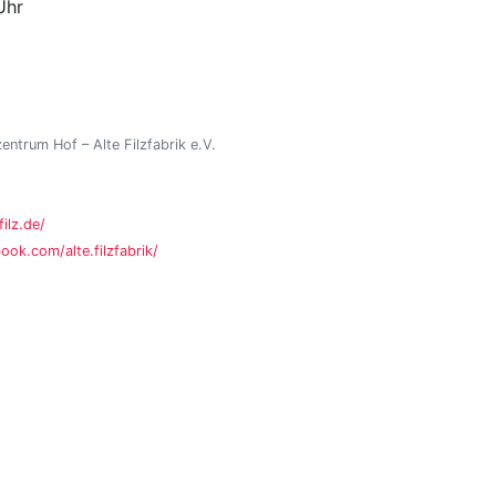
Uhr
zentrum Hof – Alte Filzfabrik e.V.
ilz.de/
ok.com/alte.filzfabrik/